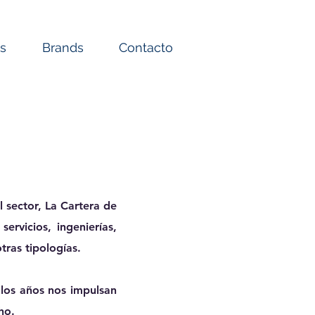
os
Brands
Contacto
l sector, La Cartera de
rvicios, ingenierías,
tras tipologías.
 los años nos impulsan
ho.