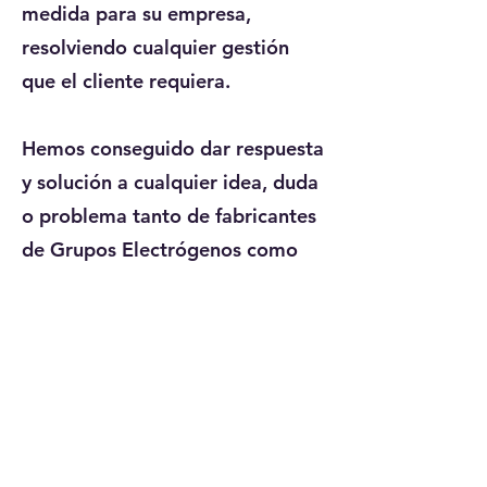
medida para su empresa,
resolviendo cualquier gestión
que el cliente requiera.
Hemos conseguido dar respuesta
y solución a cualquier idea, duda
o problema tanto de fabricantes
de Grupos Electrógenos como
clientes, haciendo presente
nuestro lema: Si existe lo
aplicamos, si no lo creamos.
Prestamos servicio en todo el
territorio nacional,
24
horas al
día y
365
días al año.